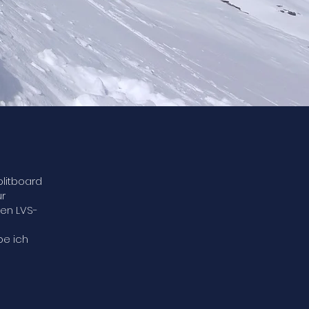
plitboard
ür
en LVS-
be ich