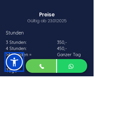
Preise
Gültig ab
23.01.2025
Stunden
3 Stunden:
350,-
4 Stunden:
450,-
>4 Stunden =
Ganzer Tag
Tage
640,-
1 Tag:
1 Tag Ski and Fly:
720,-
Die Preise gelten für bis zu 2 Personen.
Für jede weitere Person werden CHF
10,-/Stunde bzw. CHF 30,-/Tag